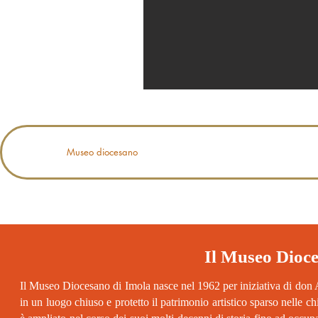
Home
Museo diocesano
Giardino storico
Museo delle carr
Il Museo Dioce
Il Museo Diocesano di Imola nasce nel 1962 per iniziativa di don 
in un luogo chiuso e protetto il patrimonio artistico sparso nelle ch