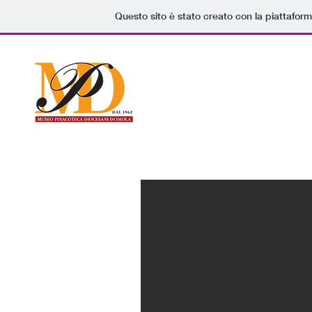
Questo sito è stato creato con la piattafor
Museo e Pinaco
Museo
Giardino sto