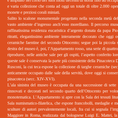
è ampliato nel corso dei suoi molti decenni di storia fino ad occupa
e varia collezione che conta ad oggi un totale di oltre 2.000 opere,
monete e preziosi corali miniati.
Salito lo scalone monumentale progettato nella seconda metà del 
vasto ambiente d’ingresso anch’esso morelliano. Il percorso musea
raffinatissima residenza eucaristica d’argento donata da papa Pio
ritratti, elegantissimo ambiente interamente decorato che oggi os
ceramiche faentine del secondo Ottocento; segue poi la piccola s
destra del museo è, poi, l’Appartamento rosso, una serie di quattro
riprodurre, nelle antiche sale per gli ospiti, l’aspetto conferito
queste sale è conservata la parte più consistente della Pinacoteca
Rusconi, la cui teca espone la collezione di targhe ceramiche (se
anticamente occupato dalle sale della servitù, dove oggi si conserv
pinacoteca (secc. XIV-XVI).
L’ala sinistra del museo è occupata da una successione di sett
rinnovati e decorati nel secondo quarto dell’Ottocento per vol
monotematica. L’Appartamento si apre con la Sala dei tessuti litu
Sala numismatico-filatelica, che espone francobolli, medaglie e m
sculture di autori prevalentemente locali, fra cui si segnala l’i
Maggiore in Roma, realizzata dal bolognese Luigi E. Mattei, la 