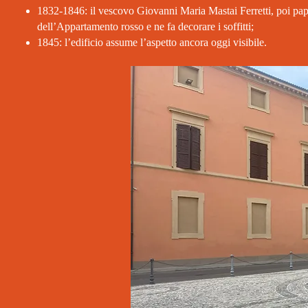
1832-1846: il vescovo Giovanni Maria Mastai Ferretti, poi papa 
dell’Appartamento rosso e ne fa decorare i soffitti;
1845: l’edificio assume l’aspetto ancora oggi visibile.