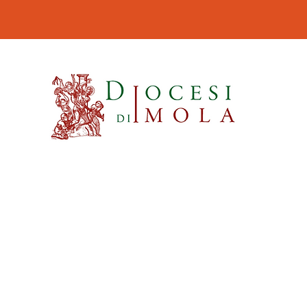
Orari di apertura
AGOSTO 2026
Museo e Pinacoteca Diocesani
dall'1 al 31 agosto
CHIUSO